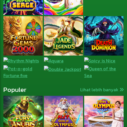
Populer
Lihat lebih banyak