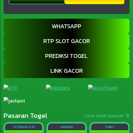
WHATSAPP
RTP SLOT GACOR
PREDIKSI TOGEL
LINK GACOR
Pasaran Togel
Lihat lebih banyak
HONGKONG
SYDNEY
DUBAI