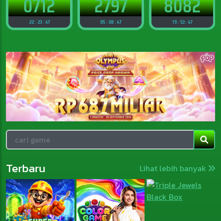
2797
8082
9337
05 : 08 : 46
19 : 53 : 46
06 : 38 : 46
Terbaru
Lihat lebih banyak