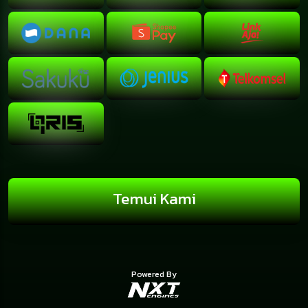
Temui Kami
Powered By