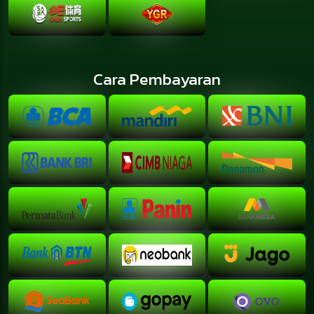
Cara Pembayaran