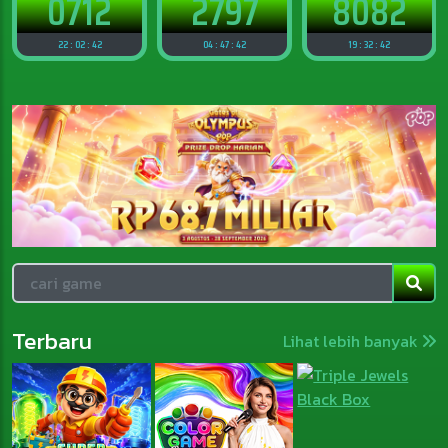
2797
8082
9337
04 : 47 : 41
19 : 32 : 41
06 : 17 : 41
Terbaru
Lihat lebih banyak