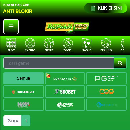
DOWNLOAD APK
KLIK DI SINI
ANTI BLOKIR
SLOT
CASINO
SPORT
TOGEL
TABLE
FISHING
COCK F
Semua
Page
1