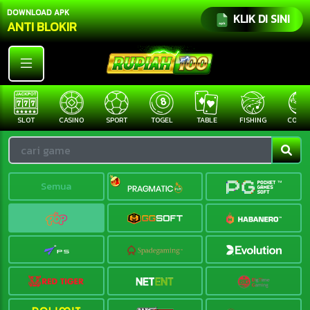
DOWNLOAD APK
KLIK DI SINI
ANTI BLOKIR
SLOT
CASINO
SPORT
TOGEL
TABLE
FISHING
COCK F
Semua